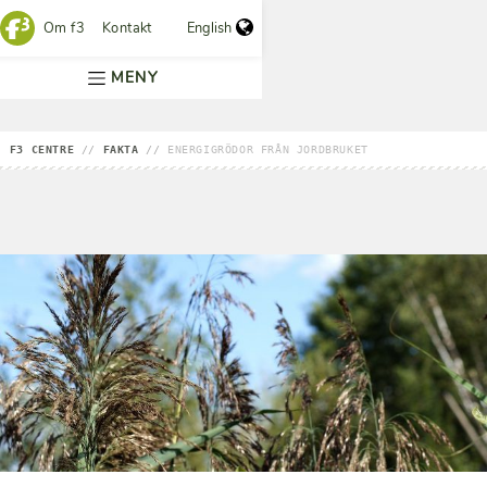
Om f3
Kontakt
English
MENY
F3 CENTRE
//
FAKTA
//
ENERGIGRÖDOR FRÅN JORDBRUKET