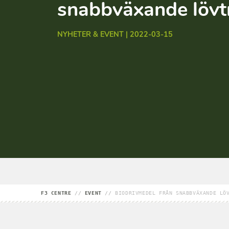
snabbväxande lövt
NYHETER & EVENT | 2022-03-15
F3 CENTRE
//
EVENT
//
BIODRIVMEDEL FRÅN SNABBVÄXANDE LÖ