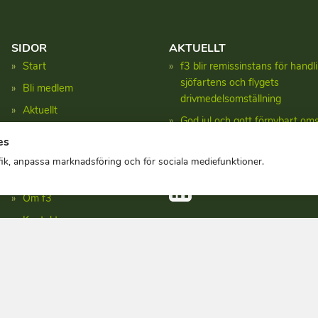
SIDOR
AKTUELLT
Start
f3 blir remissinstans för hand
sjöfartens och flygets
Bli medlem
drivmedelsomställning
Aktuellt
God jul och gott förnybart oms
Forskning
es
Uppdaterade fakta om produk
Fakta
svenska drivmedel
afik, anpassa marknadsföring och för sociala mediefunktioner.
Publikationer
Om f3
Kontakt
Integritetspolicy
Copyright © f3 centre 2026