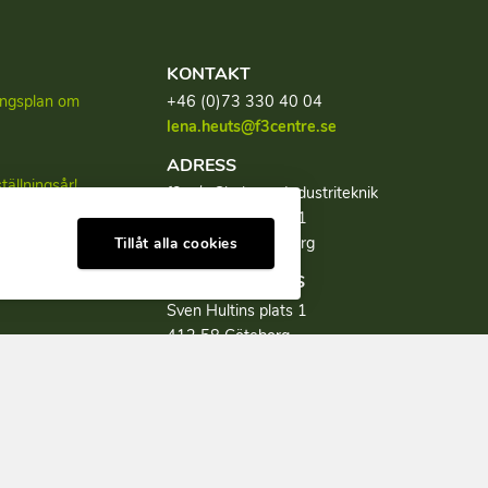
KONTAKT
lingsplan om
+46 (0)73 330 40 04
lena.heuts@f3centre.se
ADRESS
tällningsår!
f3, c/o Chalmers Industriteknik
Sven Hultins plats 1
tion av
SE-412 58 Göteborg
Tillåt alla cookies
BESÖKSADRESS
Sven Hultins plats 1
412 58 Göteborg