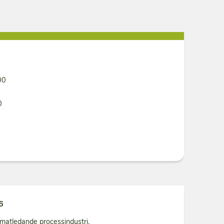
00
0
6
matledande processindustri.