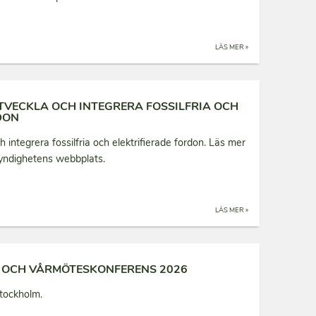
LÄS MER »
UTVECKLA OCH INTEGRERA FOSSILFRIA OCH
DON
h integrera fossilfria och elektrifierade fordon. Läs mer
yndighetens webbplats.
LÄS MER »
 OCH VÅRMÖTESKONFERENS 2026
tockholm.