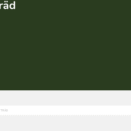
räd
VTRÄD