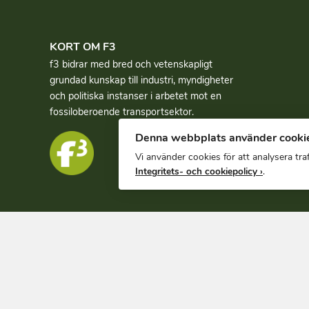
KORT OM F3
f3 bidrar med bred och vetenskapligt
grundad kun­skap till industri, myndigheter
och politiska instanser i arbetet mot en
fossiloberoende transportsektor.
Denna webbplats använder cooki
Vi använder cookies för att analysera tr
Integritets- och cookiepolicy ›
.