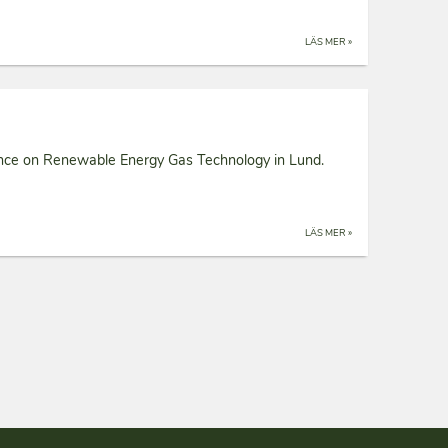
LÄS MER »
ence on Renewable Energy Gas Technology in Lund.
LÄS MER »