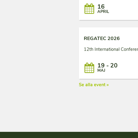
16
APRIL
REGATEC 2026
12th International Confer
19 - 20
MAJ
Se alla event »