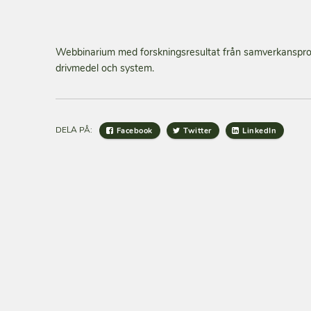
Webbinarium med forskningsresultat från samverkansp
drivmedel och system.
DELA PÅ:
Facebook
Twitter
LinkedIn