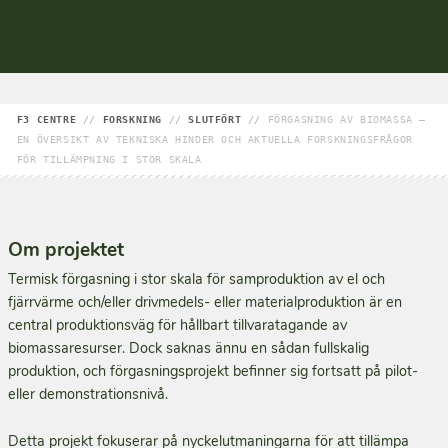
F3 CENTRE
//
FORSKNING
//
SLUTFÖRT
//
FÖRGASNING AV BIOMASSA –
EN ÖVERSIKT AV TEKNISKA HINDER OCH AKTUELLA FORSKNINGSFRÅGOR
FÖR TILLÄMPNING I STOR SKALA
Om projektet
Termisk förgasning i stor skala för samproduktion av el och
fjärrvärme och/eller drivmedels- eller materialproduktion är en
central produktionsväg för hållbart tillvaratagande av
biomassaresurser. Dock saknas ännu en sådan fullskalig
produktion, och förgasningsprojekt befinner sig fortsatt på pilot-
eller demonstrationsnivå.
Detta projekt fokuserar på nyckelutmaningarna för att tillämpa