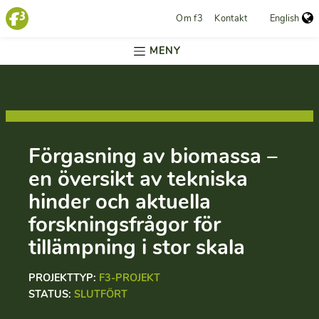
Om f3
Kontakt
English
MENY
Förgasning av biomassa –
en översikt av tekniska
hinder och aktuella
forskningsfrågor för
tillämpning i stor skala
PROJEKTTYP:
F3-PROJEKT
STATUS:
SLUTFÖRT