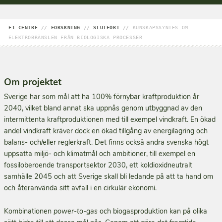
F3 CENTRE
//
FORSKNING
//
SLUTFÖRT
//
KUNSKAPSSYNTES OM
ELEKTROBRÄNSLEN FRÅN BIOLOGISKA PROCESSER
Om projektet
Sverige har som mål att ha 100% förnybar kraftproduktion år
2040, vilket bland annat ska uppnås genom utbyggnad av den
intermittenta kraftproduktionen med till exempel vindkraft. En ökad
andel vind­kraft kräver dock en ökad tillgång av energilagring och
balans- och/eller reglerkraft. Det finns också andra svenska högt
uppsatta miljö- och klimatmål och ambitioner, till exempel en
fossilobero­ende transportsektor 2030, ett koldioxidneutralt
samhälle 2045 och att Sverige skall bli ledande på att ta hand om
och återanvända sitt avfall i en cirkulär ekonomi.
Kombinationen
power-to-gas
och biogasproduktion kan på olika