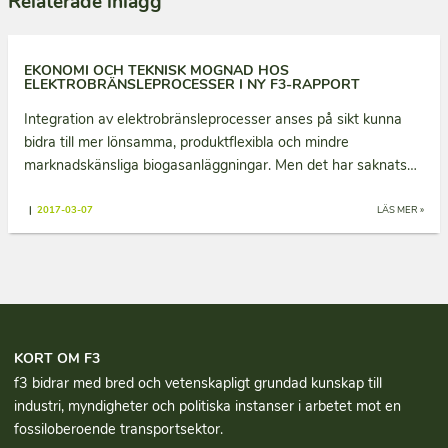
Relaterade inlägg
EKONOMI OCH TEKNISK MOGNAD HOS
ELEKTROBRÄNSLEPROCESSER I NY F3-RAPPORT
Integration av elektrobränsleprocesser anses på sikt kunna
bidra till mer lönsamma, produktflexibla och mindre
marknadskänsliga biogasanläggningar. Men det har saknats…
|
2017-03-07
LÄS MER »
KORT OM F3
f3 bidrar med bred och vetenskapligt grundad kun­skap till
industri, myndigheter och politiska instanser i arbetet mot en
fossiloberoende transportsektor.