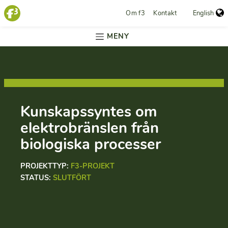
Om f3
Kontakt
English
MENY
Kunskapssyntes om
elektrobränslen från
biologiska processer
PROJEKTTYP:
F3-PROJEKT
STATUS:
SLUTFÖRT