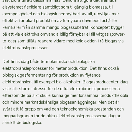
sätt bidra till att dessa mål nås. Genom att göra det framtida
elsystemet flexiblare samtidigt som tillgänglig bio­massa, till
exempel gödsel och biologisk nedbrytbart avfall, utnyttjas mer
effektivt för ökad produktion av förnybara drivmedel och/eller
kemikalier från samma mängd biogassubstrat. Konceptet bygger
på att via elektrolys omvandla billig förnybar el till vätgas (
power-
to-gas
) som tillåts reagera vi­dare med koldioxiden i rå biogas via
elektrobränsleprocesser.
Det finns idag både termokemiska och biologiska
elektrobränsleprocesser för metanproduktion. Det finns också
biologisk gasfermentering för produktion av flytande
elektrobränslen, till exempel bio-alkoholer. Biogasproducenter idag
visar allt större intresse för de olika elektrobränsleprocesserna
eftersom de på sikt skulle kunna ge mer lönsamma, produktflexibla
och mindre marknadskänsliga biogasanläggningar. Men det är
svårt att få grepp om vad den teknoekonomiska prestandan och
mognadsgraden för de olika elektrobränsleprocesserna idag är,
särskilt de biologiska.