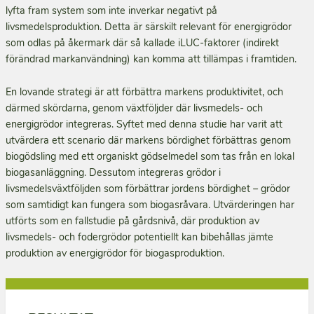
lyfta fram system som inte inverkar negativt på
livsmedelsproduktion. Detta är särskilt relevant för energigrödor
som odlas på åkermark där så kallade iLUC-faktorer (indirekt
förändrad markanvändning) kan komma att tillämpas i framtiden.
En lovande strategi är att förbättra markens produktivitet, och
därmed skördarna, genom växtföljder där livsmedels- och
energigrödor integreras. Syftet med denna studie har varit att
utvärdera ett scenario där markens bördighet förbättras genom
biogödsling med ett organiskt gödselmedel som tas från en lokal
biogasanläggning. Dessutom integreras grödor i
livsmedelsväxtföljden som förbättrar jordens bördighet – grödor
som samtidigt kan fungera som biogasråvara. Utvärderingen har
utförts som en fallstudie på gårdsnivå, där produktion av
livsmedels- och fodergrödor potentiellt kan bibehållas jämte
produktion av energigrödor för biogasproduktion.