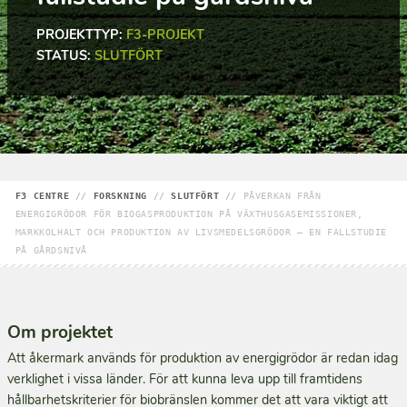
PROJEKTTYP:
F3-PROJEKT
STATUS:
SLUTFÖRT
F3 CENTRE
//
FORSKNING
//
SLUTFÖRT
//
PÅVERKAN FRÅN
ENERGIGRÖDOR FÖR BIOGASPRODUKTION PÅ VÄXTHUSGASEMISSIONER,
MARKKOLHALT OCH PRODUKTION AV LIVSMEDELSGRÖDOR – EN FALLSTUDIE
PÅ GÅRDSNIVÅ
Om projektet
Att åkermark används för produktion av energigrödor är redan idag
verklighet i vissa länder. För att kunna leva upp till framtidens
hållbarhetskriterier för biobränslen kommer det att vara viktigt att