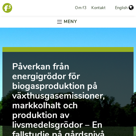
Om f3
Kontakt
English
MENY
Påverkan från
energigrödor för
biogasproduktion på
växthusgasemissioner,
markkolhalt och
produktion av
livsmedelsgrödor – En
fallstudie på gårdsnivå