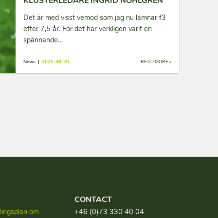
KLUSTERLEDARE INGRID NOHLGREN
Det är med visst vemod som jag nu lämnar f3
efter 7,5 år. För det har verkligen varit en
spännande…
News |
2025-08-20
READ MORE »
CONTACT
dlingsplan om
+46 (0)73 330 40 04