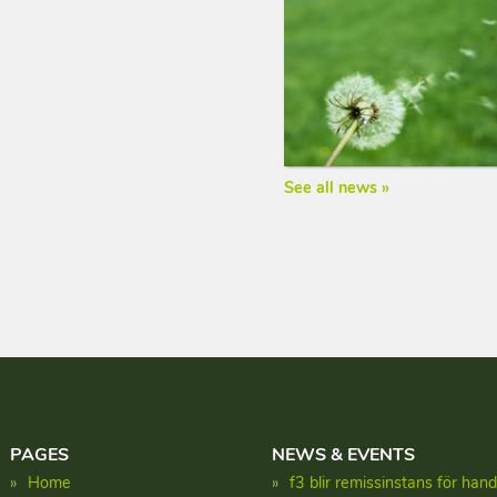
See all news »
PAGES
NEWS & EVENTS
Home
f3 blir remissinstans för han