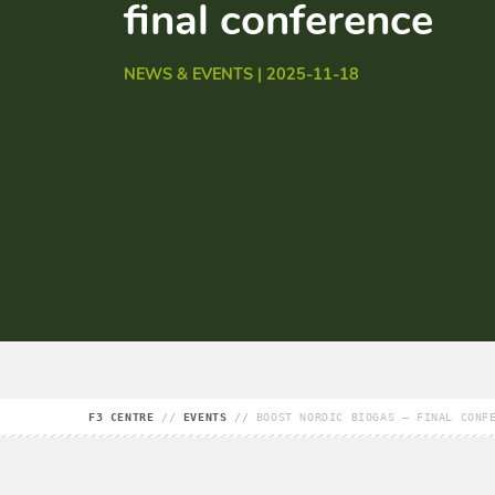
final conference
NEWS & EVENTS | 2025-11-18
F3 CENTRE
//
EVENTS
//
BOOST NORDIC BIOGAS – FINAL CONF