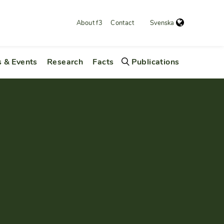
About f3
Contact
Svenska
 & Events
Research
Facts
Publications