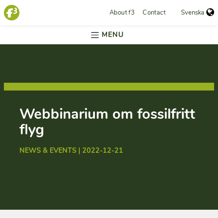
About f3
Contact
Svenska
MENU
Webbinarium om fossilfritt
flyg
NEWS & EVENTS | 2022-12-21