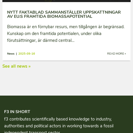
NYTT FAKTABLAD SAMMANSTÄLLER UPPSKATTNINGAR
AV EU:S FRAMTIDA BIOMASSAPOTENTIAL
Biomassa är en förnybar resurs, men tillgången är begränsad.
Kunskap om den framtida potentialen, under olika
förutsättningar, är därmed central…
News |
2025-09-16
READ MORE »
See all news »
F3 IN SHORT
f3 contributes scientifically based knowledge to industry,
authorities and political actors in working towards a fossil
independent transport sector.