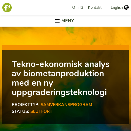
Om f3
Kontakt
English
MENY
Tekno-ekonomisk analys
av biometanproduktion
med en ny
uppgraderingsteknologi
PROJEKTTYP:
SAMVERKANS­PROGRAM
STATUS:
SLUTFÖRT