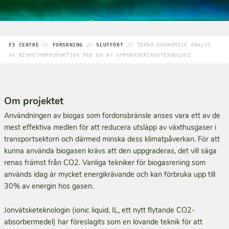
F3 CENTRE
//
FORSKNING
//
SLUTFÖRT
//
TEKNO-EKONOMISK ANALYS
AV BIOMETANPRODUKTION MED EN NY UPPGRADERINGSTEKNOLOGI
Om projektet
Användningen av biogas som fordonsbränsle anses vara ett av de
mest effektiva medlen för att reducera utsläpp av växthusgaser i
transportsektorn och därmed minska dess klimatpåverkan. För att
kunna använda biogasen krävs att den uppgraderas, det vill säga
renas främst från CO2. Vanliga tekniker för biogasrening som
används idag är mycket energikrävande och kan förbruka upp till
30% av energin hos gasen.
Jonvätsketeknologin (ionic liquid, IL, ett nytt flytande CO2-
absorbermedel) har föreslagits som en lovande teknik för att