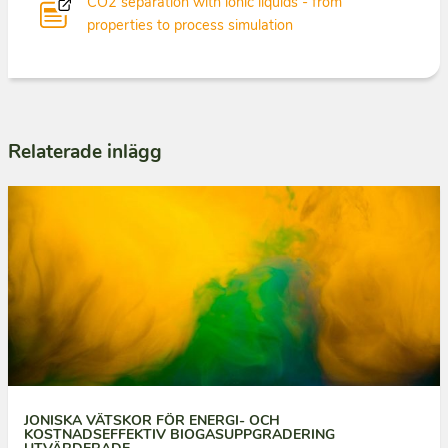
CO2 separation with ionic liquids - from
properties to process simulation
Relaterade inlägg
JONISKA VÄTSKOR FÖR ENERGI- OCH
KOSTNADSEFFEKTIV BIOGASUPPGRADERING