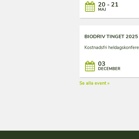
20 - 21
MAJ
BIODRIV TINGET 2025
Kostnadsfri heldagskonferen
03
DECEMBER
Se alla event »