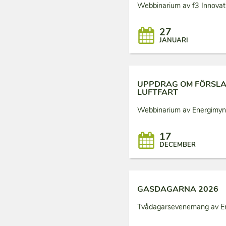
Webbinarium av f3 Innovati
27
JANUARI
UPPDRAG OM FÖRSLAG
LUFTFART
Webbinarium av Energimyn
17
DECEMBER
GASDAGARNA 2026
Tvådagarsevenemang av En