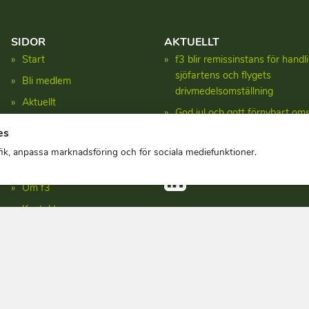
SIDOR
AKTUELLT
Start
f3 blir remissinstans för hand
sjöfartens och flygets
Bli medlem
drivmedelsomställning
Aktuellt
God jul och gott förnybart oms
Forskning
es
Uppdaterade fakta om produk
Fakta
svenska drivmedel
afik, anpassa marknadsföring och för sociala mediefunktioner.
Publikationer
Om f3
Kontakt
Integritetspolicy
Copyright © f3 centre 2026