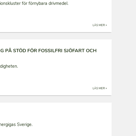
onskluster för förnybara drivmedel.
LÄS MER »
 PÅ STÖD FÖR FOSSILFRI SJÖFART OCH
digheten.
LÄS MER »
ergigas Sverige.