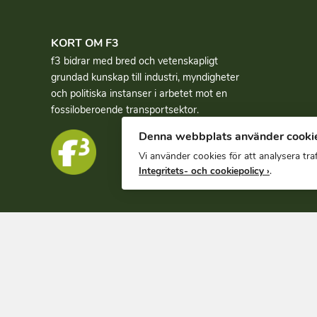
KORT OM F3
f3 bidrar med bred och vetenskapligt
grundad kun­skap till industri, myndigheter
och politiska instanser i arbetet mot en
fossiloberoende transportsektor.
Denna webbplats använder cooki
Vi använder cookies för att analysera tr
Integritets- och cookiepolicy ›
.