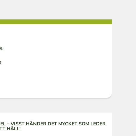
00
0
L – VISST HÄNDER DET MYCKET SOM LEDER
TT HÅLL!