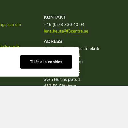
KONTAKT
lingsplan om
+46 (0)73 330 40 04
lena.heuts@f3centre.se
ADRESS
tällningsår!
f3, c/o Chalmers Industriteknik
Sven Hultins plats 1
tion av
SE-412 58 Göteborg
Tillåt alla cookies
BESÖKSADRESS
Sven Hultins plats 1
412 58 Göteborg