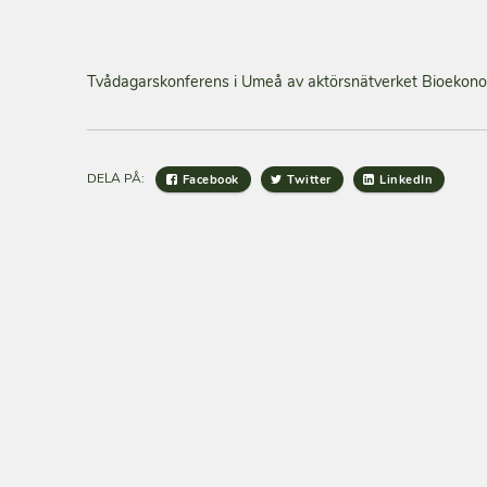
Tvådagarskonferens i Umeå av aktörsnätverket Bioekonom
DELA PÅ:
Facebook
Twitter
LinkedIn