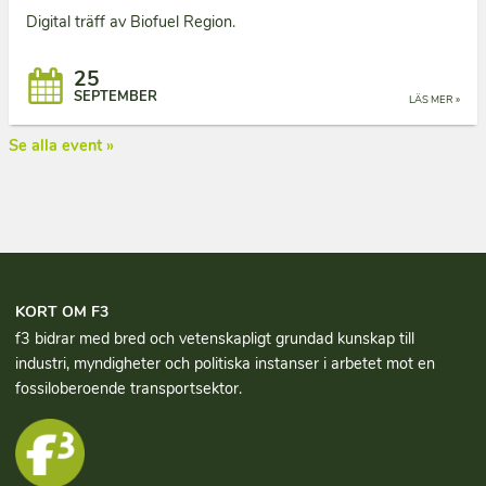
Digital träff av Biofuel Region.
25
SEPTEMBER
LÄS MER »
Se alla event »
KORT OM F3
f3 bidrar med bred och vetenskapligt grundad kun­skap till
industri, myndigheter och politiska instanser i arbetet mot en
fossiloberoende transportsektor.