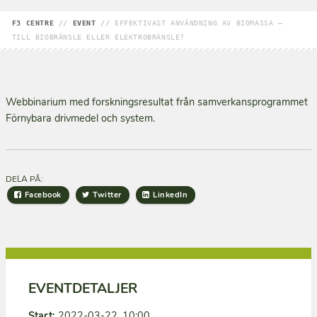
F3 CENTRE
//
EVENT
//
EFFEKTIVAST ANVÄNDNING AV BIOMASSA –
TILL BIOBRÄNSLE ELLER ELEKTROBRÄNSLE?
Webbinarium med forskningsresultat från samverkansprogrammet
Förnybara drivmedel och system.
DELA PÅ:
Facebook
Twitter
LinkedIn
EVENTDETALJER
Start:
2022-03-22, 10:00