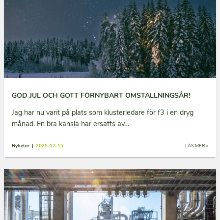
GOD JUL OCH GOTT FÖRNYBART OMSTÄLLNINGSÅR!
Jag har nu varit på plats som klusterledare för f3 i en dryg
månad. En bra känsla har ersatts av…
Nyheter |
2025-12-15
LÄS MER »