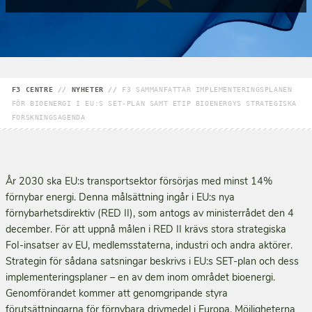
F3 CENTRE
//
NYHETER
//
F3 SAMMANFATTAR IMPLEMENTERINGSPLANEN
FÖR BIOENERGI I EU:S SET-PLAN SAMT ETIP BIOENERGYS STRATEGISKA
FORSKNINGSAGENDA
År 2030 ska EU:s transportsektor försörjas med minst 14%
förnybar energi. Denna målsättning ingår i EU:s nya
förnybarhetsdirektiv (RED II), som antogs av ministerrådet den 4
december. För att uppnå målen i RED II krävs stora strategiska
FoI-insatser av EU, medlemsstaterna, industri och andra aktörer.
Strategin för sådana satsningar beskrivs i EU:s SET-plan och dess
implementeringsplaner – en av dem inom området bioenergi.
Genomförandet kommer att genomgripande styra
förutsättningarna för förnybara drivmedel i Europa. Möjligheterna