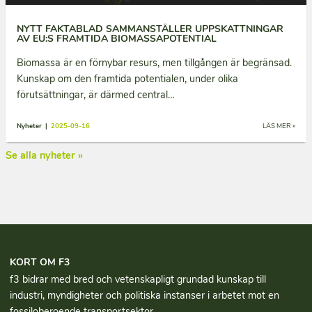
NYTT FAKTABLAD SAMMANSTÄLLER UPPSKATTNINGAR
AV EU:S FRAMTIDA BIOMASSAPOTENTIAL
Biomassa är en förnybar resurs, men tillgången är begränsad.
Kunskap om den framtida potentialen, under olika
förutsättningar, är därmed central…
Nyheter |
2025-09-16
LÄS MER »
Se alla nyheter »
KORT OM F3
f3 bidrar med bred och vetenskapligt grundad kun­skap till
industri, myndigheter och politiska instanser i arbetet mot en
fossiloberoende transportsektor.