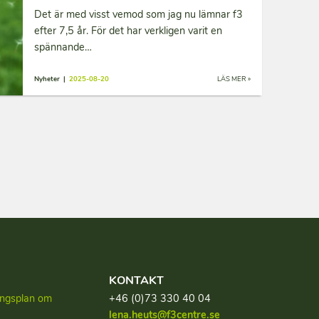
Det är med visst vemod som jag nu lämnar f3
efter 7,5 år. För det har verkligen varit en
spännande…
Nyheter |
2025-08-20
LÄS MER »
KONTAKT
lingsplan om
+46 (0)73 330 40 04
lena.heuts@f3centre.se