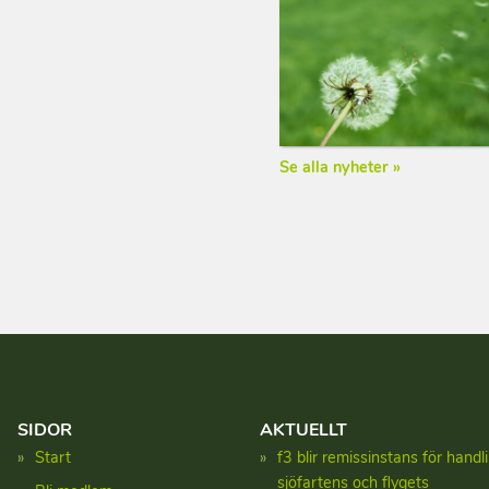
Se alla nyheter »
SIDOR
AKTUELLT
Start
f3 blir remissinstans för hand
sjöfartens och flygets