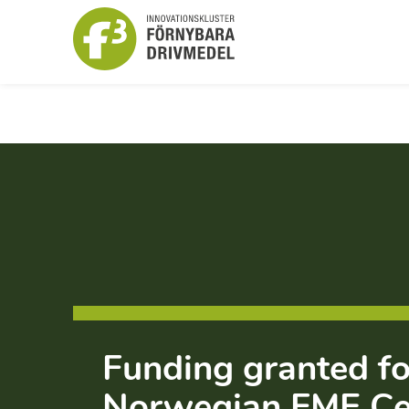
Funding granted fo
Norwegian FME Ce