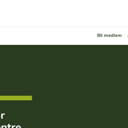
Bli medlem
r
ntre