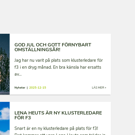
GOD JUL OCH GOTT FÖRNYBART
OMSTÄLLNINGSÅR!
Jag har nu varit på plats som klusterledare för
f3 i en dryg månad. En bra känsla har ersatts
av…
Nyheter |
2025-12-15
LÄS MER »
LENA HEUTS ÄR NY KLUSTERLEDARE
FÖR F3
Snart är en ny klusterledare på plats för f3!