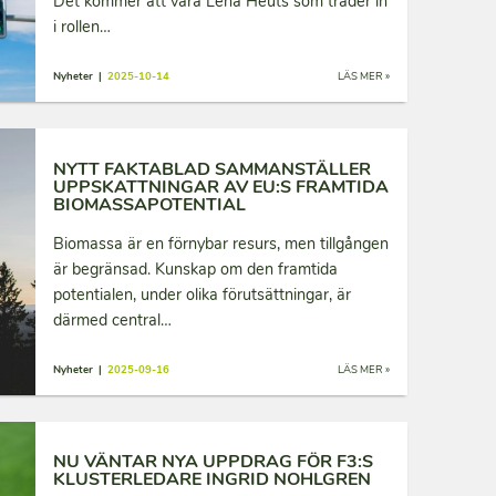
Det kommer att vara Lena Heuts som träder in
i rollen…
Nyheter |
2025-10-14
LÄS MER »
NYTT FAKTABLAD SAMMANSTÄLLER
UPPSKATTNINGAR AV EU:S FRAMTIDA
BIOMASSAPOTENTIAL
Biomassa är en förnybar resurs, men tillgången
är begränsad. Kunskap om den framtida
potentialen, under olika förutsättningar, är
därmed central…
Nyheter |
2025-09-16
LÄS MER »
NU VÄNTAR NYA UPPDRAG FÖR F3:S
KLUSTERLEDARE INGRID NOHLGREN