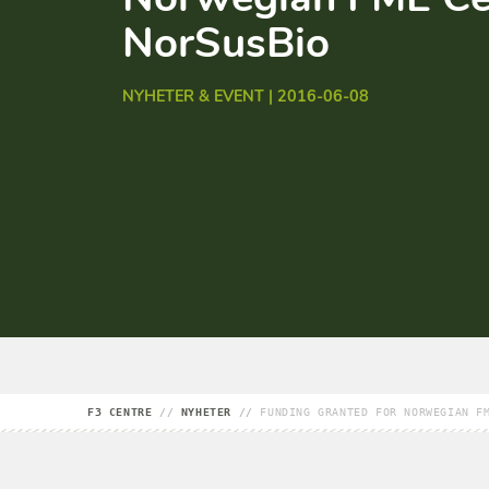
NorSusBio
NYHETER & EVENT | 2016-06-08
F3 CENTRE
//
NYHETER
//
FUNDING GRANTED FOR NORWEGIAN F