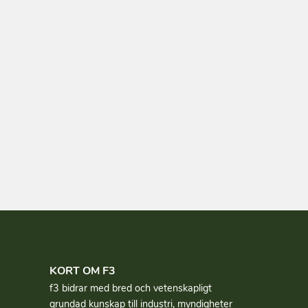
KORT OM F3
f3 bidrar med bred och vetenskapligt
grundad kun­skap till industri, myndigheter