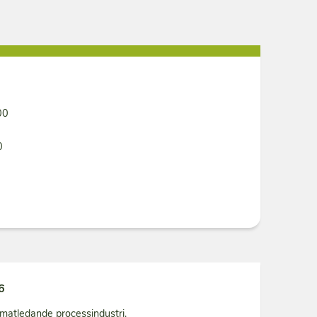
00
0
6
matledande processindustri.