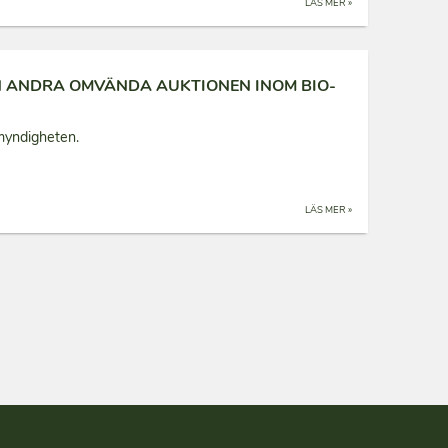
LÄS MER »
N ANDRA OMVÄNDA AUKTIONEN INOM BIO-
myndigheten.
LÄS MER »