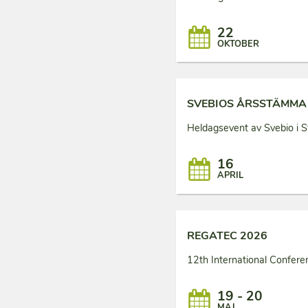
22
OKTOBER
SVEBIOS ÅRSSTÄMMA
Heldagsevent av Svebio i S
16
APRIL
REGATEC 2026
12th International Confer
19 - 20
MAJ