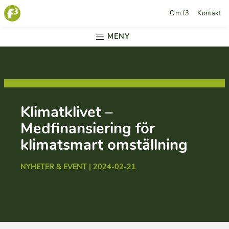
Om f3
Kontakt
MENY
Klimatklivet –
Medfinansiering för
klimatsmart omställning
NYHETER & EVENT | 2024-02-21