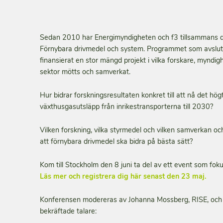
Sedan 2010 har Energimyndigheten och f3 tillsammans 
Förnybara drivmedel och system. Programmet som avslu
finansierat en stor mängd projekt i vilka forskare, myndigh
sektor mötts och samverkat.
Hur bidrar forskningsresultaten konkret till att nå det h
växthusgasutsläpp från inrikestransporterna till 2030?
Vilken forskning, vilka styrmedel och vilken samverkan o
att förnybara drivmedel ska bidra på bästa sätt?
Kom till Stockholm den 8 juni ta del av ett event som foku
Läs mer och registrera dig här senast den 23 maj.
Konferensen modereras av Johanna Mossberg, RISE, och ha
bekräftade talare: