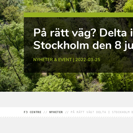
På rätt väg? Delta i
Stockholm den 8 ju
NYHETER & EVENT | 2022-03-25
F3 CENTRE
//
NYHETER
//
PÅ RÄTT VÄG? DELTA I STOCKHOLM 