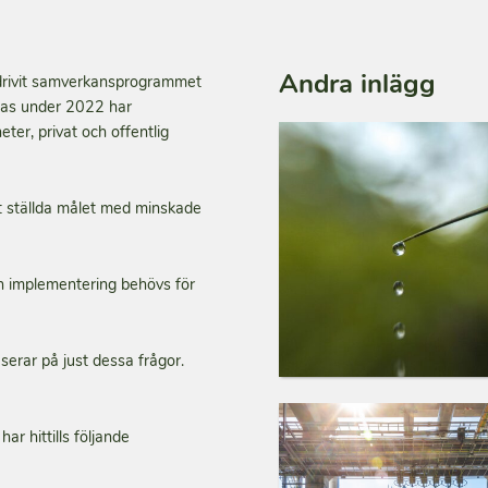
Andra inlägg
drivit samverkansprogrammet
tas under 2022 har
eter, privat och offentlig
ögt ställda målet med minskade
ch implementering behövs för
serar på just dessa frågor.
r hittills följande