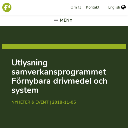
Om f3
Kontakt
English
MENY
Utlysning
samverkansprogrammet
Förnybara drivmedel och
system
NYHETER & EVENT | 2018-11-05