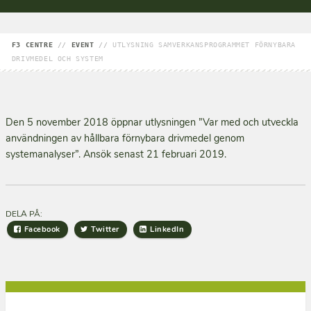
F3 CENTRE
//
EVENT
//
UTLYSNING SAMVERKANSPROGRAMMET FÖRNYBARA
DRIVMEDEL OCH SYSTEM
Den 5 november 2018 öppnar utlysningen ”Var med och utveckla
användningen av hållbara förnybara drivmedel genom
systemanalyser”. Ansök senast 21 februari 2019.
DELA PÅ:
Facebook
Twitter
LinkedIn