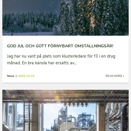
GOD JUL OCH GOTT FÖRNYBART OMSTÄLLNINGSÅR!
Jag har nu varit på plats som klusterledare för f3 i en dryg
månad. En bra känsla har ersatts av…
News |
2025-12-15
READ MORE »