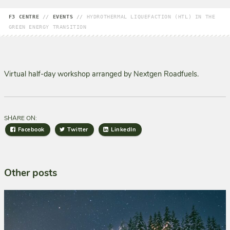
F3 CENTRE
//
EVENTS
//
HYDROTHERMAL LIQUEFACTION (HTL) IN THE
GREEN ENERGY TRANSITION
Virtual half-day workshop arranged by Nextgen Roadfuels.
SHARE ON:
Facebook
Twitter
LinkedIn
Other posts