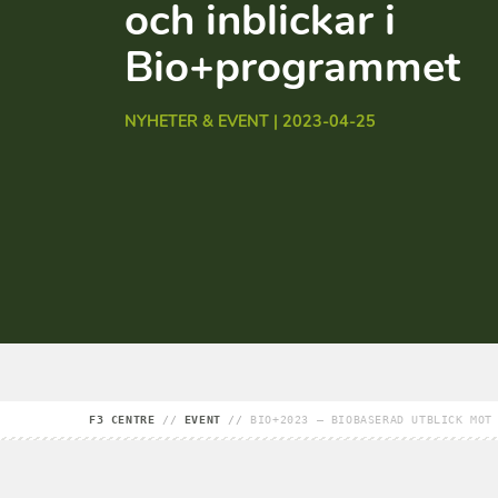
och inblickar i
Bio+programmet
NYHETER & EVENT | 2023-04-25
F3 CENTRE
//
EVENT
//
BIO+2023 – BIOBASERAD UTBLICK MOT