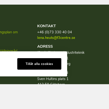
KONTAKT
lingsplan om
+46 (0)73 330 40 04
lena.heuts@f3centre.se
ADRESS
tällningsår!
f3, c/o Chalmers Industriteknik
Sven Hultins plats 1
tion av
SE-412 58 Göteborg
Tillåt alla cookies
BESÖKSADRESS
Sven Hultins plats 1
412 58 Göteborg