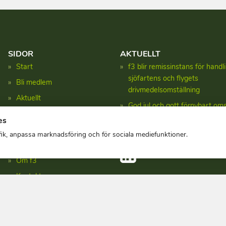
SIDOR
AKTUELLT
Start
f3 blir remissinstans för hand
sjöfartens och flygets
Bli medlem
drivmedelsomställning
Aktuellt
God jul och gott förnybart oms
Forskning
es
Uppdaterade fakta om produk
Fakta
svenska drivmedel
afik, anpassa marknadsföring och för sociala mediefunktioner.
Publikationer
Om f3
Kontakt
Integritetspolicy