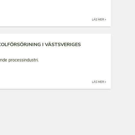
LÄS MER »
OLFÖRSÖRJNING I VÄSTSVERIGES
de processindustri.
LÄS MER »