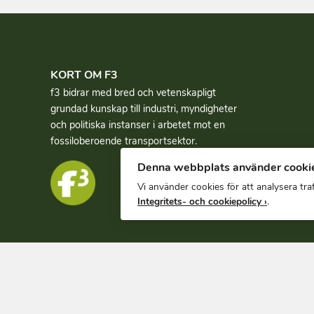
KORT OM F3
f3 bidrar med bred och vetenskapligt
grundad kun­skap till industri, myndigheter
och politiska instanser i arbetet mot en
fossiloberoende transportsektor.
Denna webbplats använder cooki
Vi använder cookies för att analysera tr
Integritets- och cookiepolicy ›
.