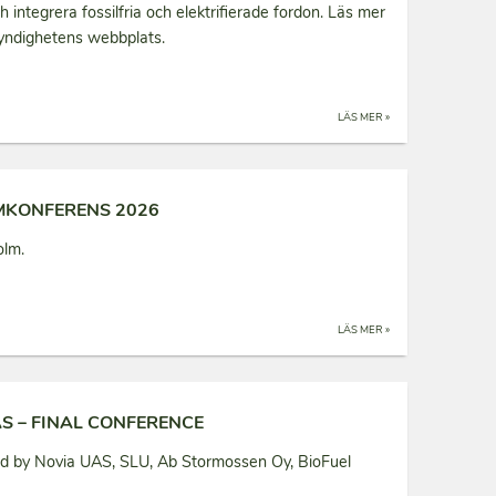
h integrera fossilfria och elektrifierade fordon. Läs mer
yndighetens webbplats.
LÄS MER »
MKONFERENS 2026
olm.
LÄS MER »
S – FINAL CONFERENCE
ed by Novia UAS, SLU, Ab Stormossen Oy, BioFuel