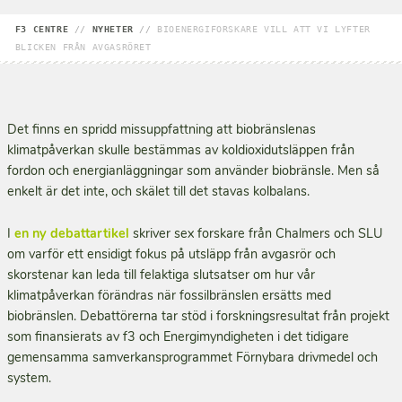
F3 CENTRE
//
NYHETER
//
BIOENERGIFORSKARE VILL ATT VI LYFTER
BLICKEN FRÅN AVGASRÖRET
Det finns en spridd missuppfattning att biobränslenas
klimatpåverkan skulle bestämmas av koldioxidutsläppen från
fordon och energianläggningar som använder biobränsle. Men så
enkelt är det inte, och skälet till det stavas kolbalans.
I
en ny debattartikel
skriver sex forskare från Chalmers och SLU
om varför ett ensidigt fokus på utsläpp från avgasrör och
skorstenar kan leda till felaktiga slutsatser om hur vår
klimatpåverkan förändras när fossilbränslen ersätts med
biobränslen. Debattörerna tar stöd i forskningsresultat från projekt
som finansierats av f3 och Energimyndigheten i det tidigare
gemensamma samverkansprogrammet Förnybara drivmedel och
system.