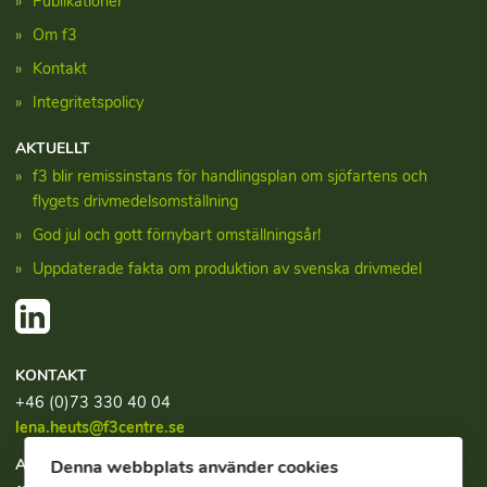
Publikationer
Om f3
Kontakt
Integritetspolicy
AKTUELLT
f3 blir remissinstans för handlingsplan om sjöfartens och
flygets drivmedelsomställning
God jul och gott förnybart omställningsår!
Uppdaterade fakta om produktion av svenska drivmedel
KONTAKT
+46 (0)73 330 40 04
lena.heuts@f3centre.se
ADRESS
Denna webbplats använder cookies