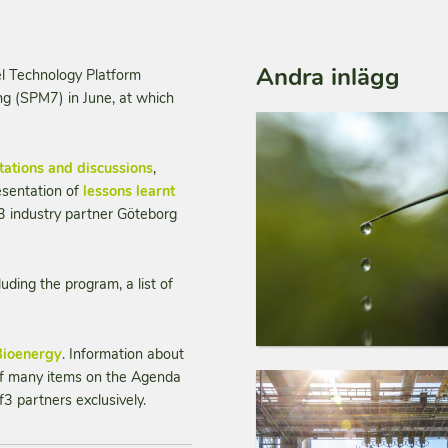
Andra inlägg
el Technology Platform
ng (SPM7) in June, at which
tations and discussions
,
esentation of
lessons learnt
f3 industry partner Göteborg
cluding the program, a list of
Bioenergy
. Information about
 of many items on the Agenda
3 partners exclusively.