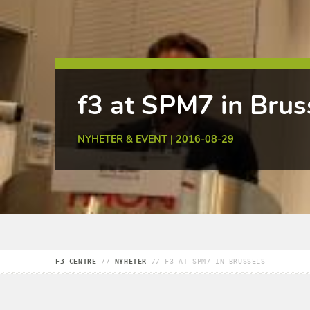
f3 at SPM7 in Brus
NYHETER & EVENT | 2016-08-29
F3 CENTRE
//
NYHETER
//
F3 AT SPM7 IN BRUSSELS