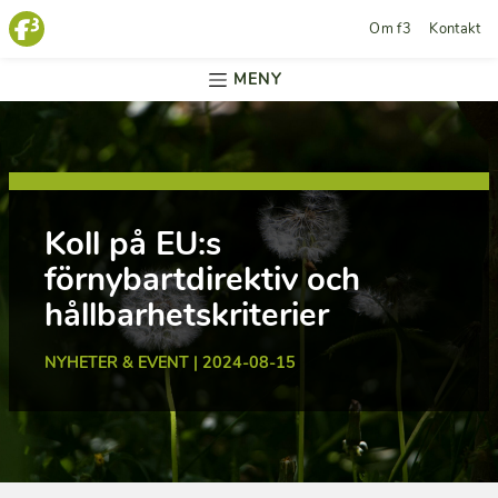
Om f3
Kontakt
MENY
Koll på EU:s
förnybartdirektiv och
hållbarhetskriterier
NYHETER & EVENT | 2024-08-15