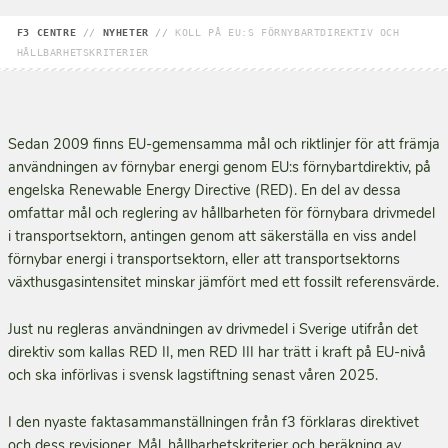
F3 CENTRE
//
NYHETER
//
KOLL PÅ EU:S FÖRNYBARTDIREKTIV OCH
HÅLLBARHETSKRITERIER
Sedan 2009 finns EU-gemensamma mål och riktlinjer för att främja
användningen av förnybar energi genom EU:s förnybartdirektiv, på
engelska Renewable Energy Directive (RED). En del av dessa
omfattar mål och reglering av hållbarheten för förnybara drivmedel
i transportsektorn, antingen genom att säkerställa en viss andel
förnybar energi i transportsektorn, eller att transportsektorns
växthusgasintensitet minskar jämfört med ett fossilt referensvärde.
Just nu regleras användningen av drivmedel i Sverige utifrån det
direktiv som kallas RED II, men RED III har trätt i kraft på EU-nivå
och ska införlivas i svensk lagstiftning senast våren 2025.
I den nyaste faktasammanställningen från f3 förklaras direktivet
och dess revisioner. Mål, hållbarhetskriterier och beräkning av