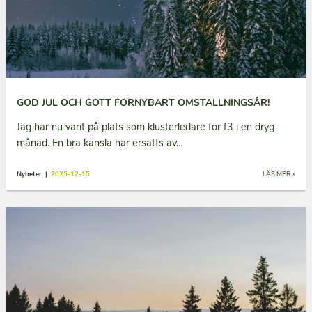
GOD JUL OCH GOTT FÖRNYBART OMSTÄLLNINGSÅR!
Jag har nu varit på plats som klusterledare för f3 i en dryg
månad. En bra känsla har ersatts av…
Nyheter |
2025-12-15
LÄS MER »