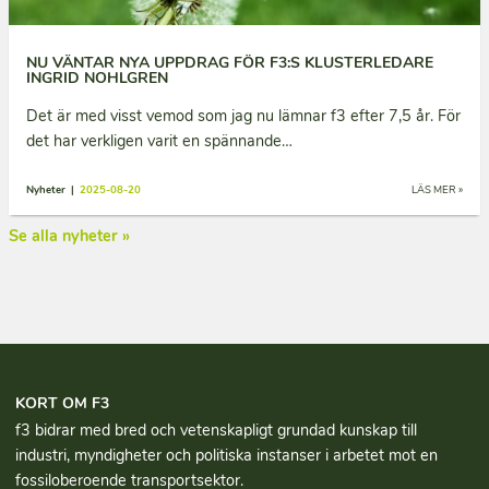
NU VÄNTAR NYA UPPDRAG FÖR F3:S KLUSTERLEDARE
INGRID NOHLGREN
Det är med visst vemod som jag nu lämnar f3 efter 7,5 år. För
det har verkligen varit en spännande…
Nyheter |
2025-08-20
LÄS MER »
Se alla nyheter »
KORT OM F3
f3 bidrar med bred och vetenskapligt grundad kun­skap till
industri, myndigheter och politiska instanser i arbetet mot en
fossiloberoende transportsektor.