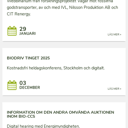
Webbinarium från forskningsprojektet Vägar mot fossilfria
godstransporter, av och med IVL, Nilsson Produktion AB och
CIT Renergy.
29
JANUARI
LÄS MER »
BIODRIV TINGET 2025
Kostnadsfri heldagskonferens, Stockholm och digitalt.
03
DECEMBER
LÄS MER »
INFORMATION OM DEN ANDRA OMVÄNDA AUKTIONEN
INOM BIO-CCS
Digital hearing med Energimyndigheten.