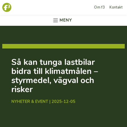
Om f3
Kontakt
MENY
Så kan tunga lastbilar
bidra till klimatmålen –
styrmedel, vägval och
risker
NYHETER & EVENT | 2025-12-05