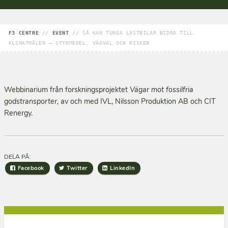
F3 CENTRE
//
EVENT
//
SÅ KAN TUNGA LASTBILAR BIDRA TILL
KLIMATMÅLEN – STYRMEDEL, VÄGVAL OCH RISKER
Webbinarium från forskningsprojektet
Vägar mot fossilfria
godstransporter,
av och med IVL, Nilsson Produktion AB och CIT
Renergy.
DELA PÅ:
Facebook
Twitter
LinkedIn