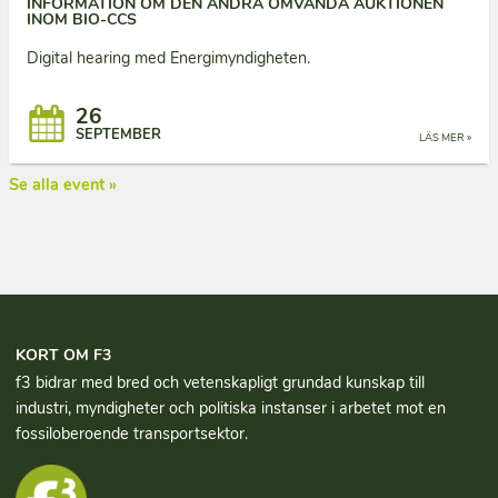
INFORMATION OM DEN ANDRA OMVÄNDA AUKTIONEN
INOM BIO-CCS
Digital hearing med Energimyndigheten.
26
SEPTEMBER
LÄS MER »
Se alla event »
KORT OM F3
f3 bidrar med bred och vetenskapligt grundad kun­skap till
industri, myndigheter och politiska instanser i arbetet mot en
fossiloberoende transportsektor.