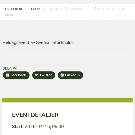
F3 CENTRE
//
EVENT
//
SVEBIOS ÅRSSTÄMMA OCH VÅRMÖTESKONFERENS
2026
Heldagsevent av Svebio i Stockholm.
DELA PÅ:
Facebook
Twitter
LinkedIn
EVENTDETALJER
Start:
2026-04-16, 09:00