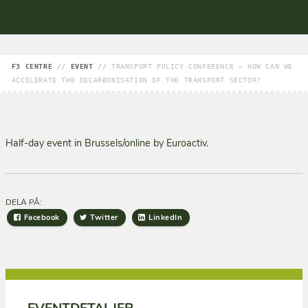
F3 CENTRE
//
EVENT
//
TRANSPORT POLICY CONFERENCE – HOW CAN WE
ACCELERATE THE DECARBONISATION OF THE TRANSPORT SECTOR?
Half-day event in Brussels/online by Euroactiv.
DELA PÅ:
Facebook
Twitter
LinkedIn