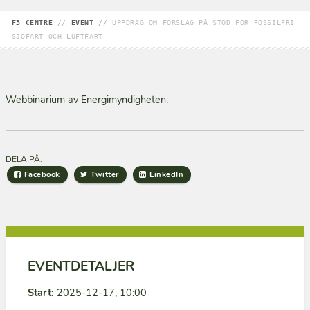
F3 CENTRE
//
EVENT
//
UPPDRAG OM FÖRSLAG PÅ STÖD FÖR FOSSILFRI
SJÖFART OCH LUFTFART
Webbinarium av Energimyndigheten.
DELA PÅ:
Facebook
Twitter
LinkedIn
EVENTDETALJER
Start:
2025-12-17, 10:00