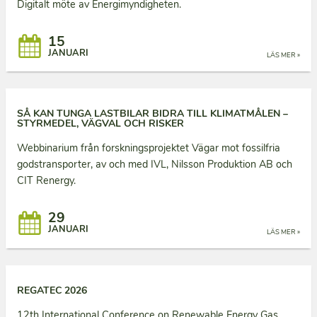
Digitalt möte av Energimyndigheten.
15
JANUARI
LÄS MER »
SÅ KAN TUNGA LASTBILAR BIDRA TILL KLIMATMÅLEN –
STYRMEDEL, VÄGVAL OCH RISKER
Webbinarium från forskningsprojektet Vägar mot fossilfria
godstransporter, av och med IVL, Nilsson Produktion AB och
CIT Renergy.
29
JANUARI
LÄS MER »
REGATEC 2026
12th International Conference on Renewable Energy Gas