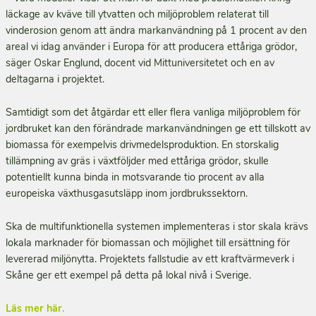
läckage av kväve till ytvatten och miljöproblem relaterat till
vinderosion genom att ändra markanvändning på 1 procent av den
areal vi idag använder i Europa för att producera ettåriga grödor,
säger Oskar Englund, docent vid Mittuniversitetet och en av
deltagarna i projektet.
Samtidigt som det åtgärdar ett eller flera vanliga miljöproblem för
jordbruket kan den förändrade markanvändningen ge ett tillskott av
biomassa för exempelvis drivmedelsproduktion. En storskalig
tillämpning av gräs i växtföljder med ettåriga grödor, skulle
potentiellt kunna binda in motsvarande tio procent av alla
europeiska växthusgasutsläpp inom jordbrukssektorn.
Ska de multifunktionella systemen implementeras i stor skala krävs
lokala marknader för biomassan och möjlighet till ersättning för
levererad miljönytta. Projektets fallstudie av ett kraftvärmeverk i
Skåne ger ett exempel på detta på lokal nivå i Sverige.
Läs mer här.