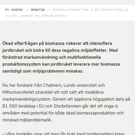
F3 CENTRE
//
NYHETER
//
BIOMASSAPRODUKTION I MULTIFUNKTIONELLA
SYSTEM LINDRAR MILJÖPROBLEMATIK
Ökad efterfrågan på biomassa riskerar att intensifiera
jordbruket och bidra till dess negativa miljöeffekter.
Med
förändrad markanvändning och multifunktionella
produktionssystem kan jordbruket leverera mer biomassa
samtidigt som miljöproblemen minskas.
Nu har forskare från Chalmers, Lunds universitet och
Mittuniversitetet utvecklat ett nytt sätt att modellera
markanvändningssystem. Genom att applicera högupplöst data på
81 000 landskap i EU och Storbritannien går det att ringa in
områden med potential för både ökad biomassaproduktion och
minskad miljöproblematik.
– Våra modeller visar att man får bukt med problematiken kring